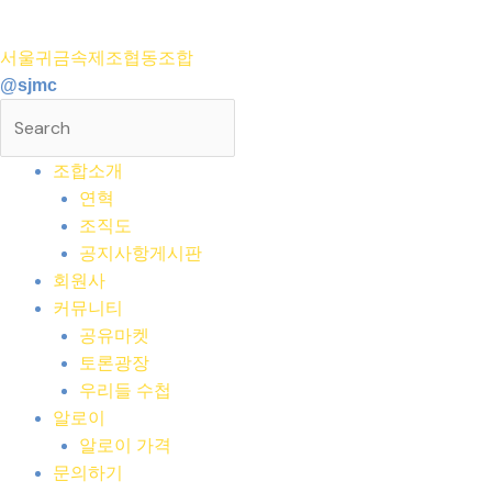
콘
텐
서울귀금속제조협동조합
츠
@sjmc
로
건
너
조합소개
뛰
연혁
기
조직도
공지사항게시판
회원사
커뮤니티
공유마켓
토론광장
우리들 수첩
알로이
알로이 가격
문의하기