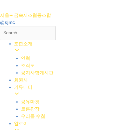
콘
텐
서울귀금속제조협동조합
츠
@sjmc
로
건
너
조합소개
뛰
기
연혁
조직도
공지사항게시판
회원사
커뮤니티
공유마켓
토론광장
우리들 수첩
알로이