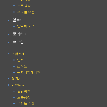
토론광장
우리들 수첩
알로이
알로이 가격
문의하기
로그인
조합소개
연혁
조직도
공지사항게시판
회원사
커뮤니티
공유마켓
토론광장
우리들 수첩