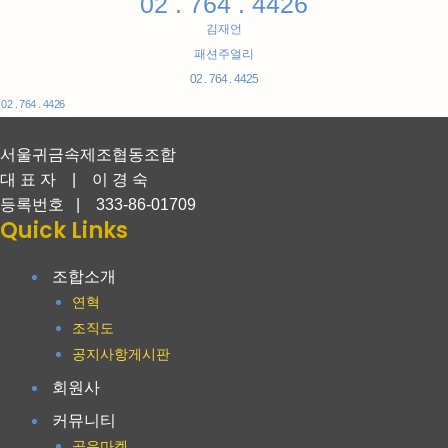
02 . 764 . 4426
김재언
패션주얼리
02 . 764 . 4425
02 . 764 . 4426
서울귀금속제조협동조합
대 표 자 | 이 경 숙
등록번호 | 333-86-01709
Quick Links
조합소개
연혁
조직도
공지사항게시판
회원사
커뮤니티
공유마켓